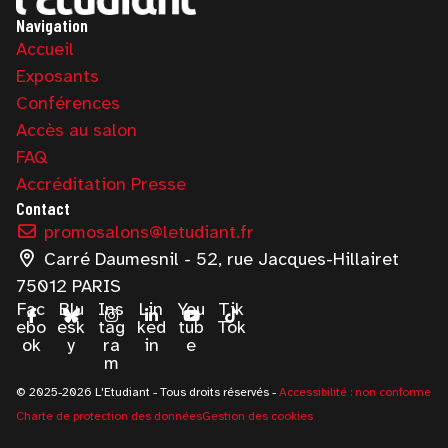
Navigation
Accueil
Exposants
Conférences
Accès au salon
FAQ
Accréditation Presse
Contact
promosalons@letudiant.fr
Carré Daumesnil - 52, rue Jacques-Hillairet
75012 PARIS
Fac
Blu
Ins
Lin
You
Tik
ebo
esk
tag
ked
tub
Tok
ok
y
ra
in
e
m
© 2025-2026 L'Etudiant - Tous droits réservés -
Accessibilité : non conforme
Charte de protection des données
Gestion des cookies